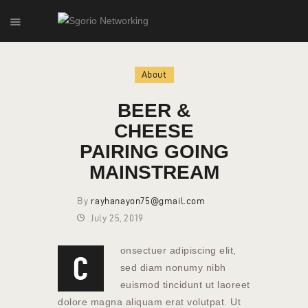
About
HOME
BEER &
ABOUT
CHEESE
OUR SERVICES
PAIRING GOING
MAINSTREAM
By
rayhanayon75@gmail.com
July 25, 2019
onsectuer adipiscing elit,
C
sed diam nonumy nibh
euismod tincidunt ut laoreet
dolore magna aliquam erat volutpat. Ut