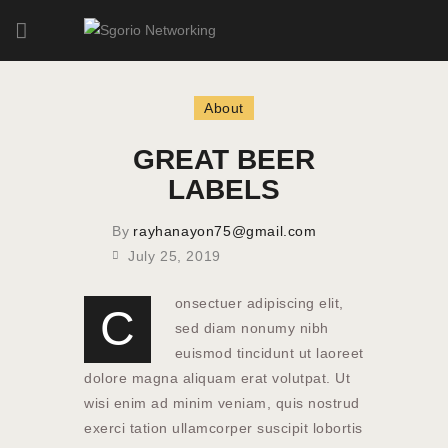
About
HOME
GREAT BEER
ABOUT
LABELS
OUR SERVICES
By
rayhanayon75@gmail.com
July 25, 2019
onsectuer adipiscing elit,
C
sed diam nonumy nibh
euismod tincidunt ut laoreet
dolore magna aliquam erat volutpat. Ut
wisi enim ad minim veniam, quis nostrud
exerci tation ullamcorper suscipit lobortis